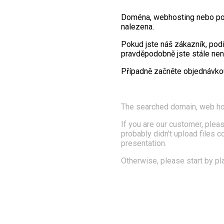
Doména, webhosting nebo po
nalezena.
Pokud jste náš zákazník, pod
pravděpodobně jste stále nena
Případně začněte objednávk
The searched domain, web ho
If you are our customer, pleas
probably didn't upload files 
presentation.
Otherwise, please start by pl