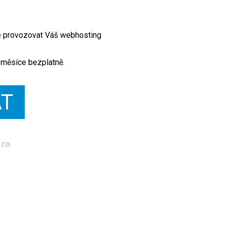
te provozovat Váš webhosting
 měsíce bezplatně.
AT
r.o.