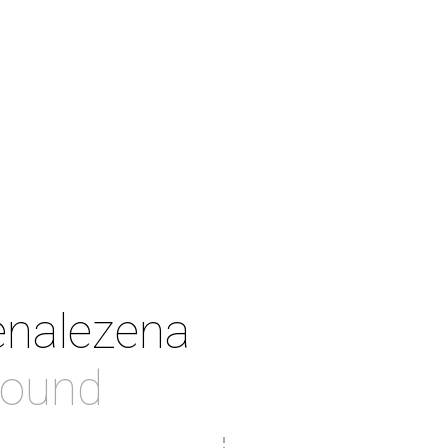
enalezena
found